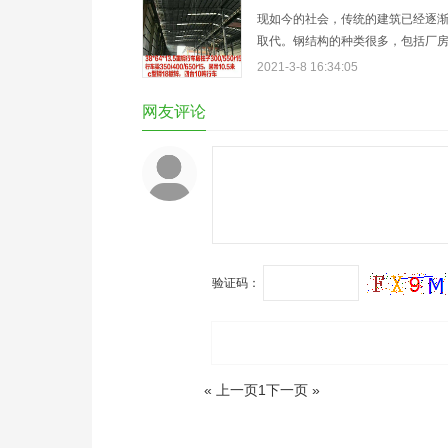
厂房设计，但不适用于以细菌为控
现如今的社会，传统的建筑已经逐
洁净室…
取代。钢结构的种类很多，包括厂
棚，平台和加层等。而搭建钢结构
2021-3-8 16:34:05
也不少。随随便便的，你在网上搜
厂房搭建想必，会找出来不少的信
网友评论
些信息你敢相信吗？谁知道他们的
何…
验证码：
« 上一页
1
下一页 »