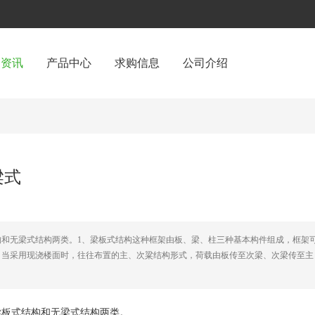
闻资讯
产品中心
求购信息
公司介绍
梁式
和无梁式结构两类。1、梁板式结构这种框架由板、梁、柱三种基本构件组成，框架
。当采用现浇楼面时，往往布置的主、次粱结构形式，荷载由板传至次梁、次梁传至主
梁板式结构和无梁式结构两类。