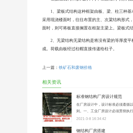
1、梁板式结构这种框架由板、梁、柱三种基
采用现浇楼面时，往往布置的主、次粱结构形式
面时，则可将板直接搁置在框架主梁上。梁板式
2、无梁结构无梁结构是将没有梁的等厚度平
成。荷载由板经过柱帽直接传递给柱子。
上一篇：
铁矿石和废钢价格
相关资讯
标准钢结构厂房设计规范
在厂房设计中，设计标准必须遵循
则。一、工业厂房设计必须贯彻执
方针政策，做到技术先进、经济合
2021-3-8 16:34:42
用、确保质量，符合节约能源和环
求。二、本规范适用于新建和改建
钢结构厂房搭建