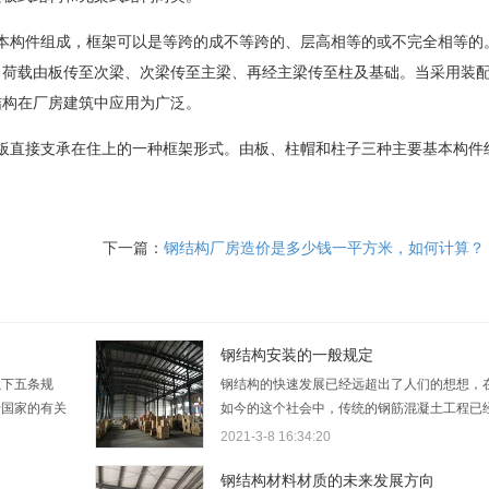
本构件组成，框架可以是等跨的成不等跨的、层高相等的或不完全相等的
，荷载由板传至次梁、次梁传至主梁、再经主梁传至柱及基础。当采用装
结构在厂房建筑中应用为广泛。
板直接支承在住上的一种框架形式。由板、柱帽和柱子三种主要基本构件
下一篇：
钢结构厂房造价是多少钱一平方米，如何计算？
钢结构安装的一般规定
以下五条规
钢结构的快速发展已经远超出了人们的想想，
行国家的有关
如今的这个社会中，传统的钢筋混凝土工程已
理、安全适
渐渐被钢结构工程所取代。比如钢结构厂房、
2021-3-8 16:34:20
境保护的要
结构雨棚、钢结构平台、加层等。所以，在钢
、扩建的工业
构工程中，钢结构的安装就变得十分重要了。
钢结构材料材质的未来发展方向