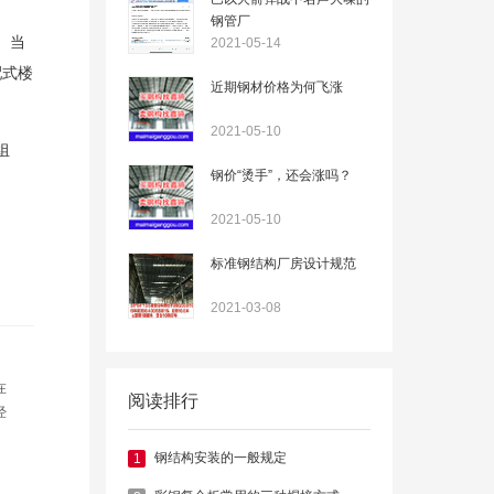
钢管厂
。当
2021-05-14
配式楼
近期钢材价格为何飞涨
2021-05-10
组
钢价“烫手”，还会涨吗？
2021-05-10
标准钢结构厂房设计规范
2021-03-08
在
阅读排行
经
钢
钢结构安装的一般规定
1
结
鑫