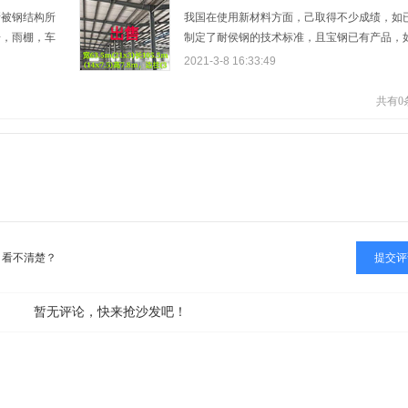
制对象的生物
珘钢构建议：（1）钢结构安装应按施工组织设
渐被钢结构所
我国在使用新材料方面，己取得不少成绩，如
房，雨棚，车
制定了耐侯钢的技术标准，且宝钢已有产品，
工程的施工队
规范厚板的性能，规定了厚度方向性能的钢板
2021-3-8 16:33:49
索一下钢结构
在新修订的钢结构设计规范中增加了Q420级钢
息。但是，这
等。这些新材料的采用对节约钢材有较大意义
共有
0
工程质量如
如采用H型钢和冷弯型钢等高效钢材就可节约
看不清楚？
暂无评论，快来抢沙发吧！