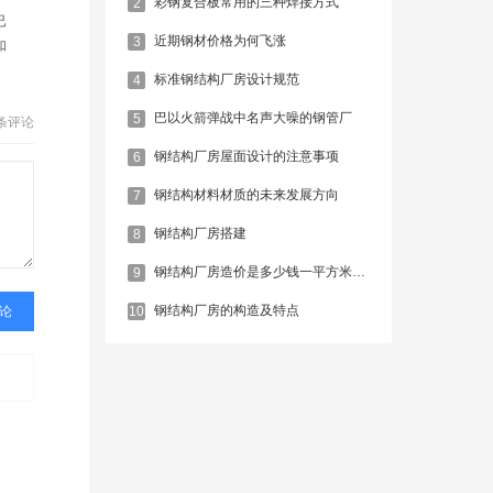
彩钢复合板常用的三种焊接方式
2
…
已
近期钢材价格为何飞涨
3
如
；
标准钢结构厂房设计规范
4
等
，
巴以火箭弹战中名声大噪的钢管厂
5
条评论
用…
钢结构厂房屋面设计的注意事项
6
钢结构材料材质的未来发展方向
7
钢结构厂房搭建
8
钢结构厂房造价是多少钱一平方米，如何计算？
9
钢结构厂房的构造及特点
10