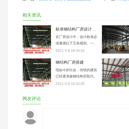
相关资讯
标准钢结构厂房设计规范
在厂房设计中，设计标准必
须遵循以下五条规则。一、
工业厂房设计必须贯彻执行
2021-3-8 16:34:42
国家的有关方针政策，做到
技术先进、经济合理、安全
钢结构厂房搭建
适用、确保质量，符合节约
现如今的社会，传统的建筑
能源和环境保护的要求。
已经逐渐被钢结构所取代。
二、本规范适用于新建和改
钢结构的种类很多，包括厂
2021-3-8 16:34:05
建、扩建的工业厂房设计，
房，雨棚，车棚，平台和加
但不适用于以细菌为控制对
层等。而搭建钢结构工程的
网友评论
象的生物洁净室…
施工队也不少。随随便便
的，你在网上搜索一下钢结
构厂房搭建想必，会找出来
不少的信息。但是，这些信
息你敢相信吗？谁知道他们